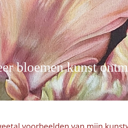
er bloemen kunst ontm
weetal voorbeelden van mijn kuns