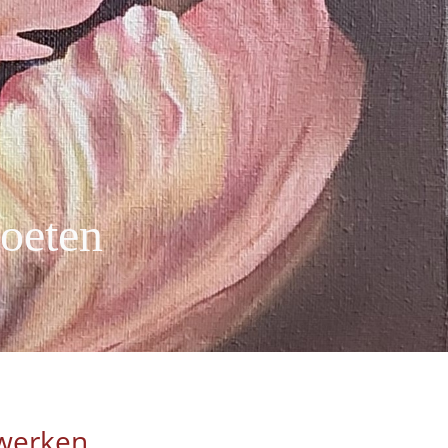
oeten
twerken